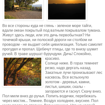
Во все стороны куда не глянь - зеленое море тайги,
вдали океан покрытый под ватным покрывалом тумана.
Живут здесь люди, или это дичь первобытная? Ни
точечкой крыши, ни полоской дороги ни столбом ни
проводом - не выдает себя цивилизация. Только самолет
прогудел и пропал. Щебечут птицы, где то внизу шумит
ручей. В траве шуршат бурундуки. Дичь! Спокойно,
красиво.
Солнце ниже. В горах темнеет
резко, надо дергать назад.
Закатные лучи пронизывают лес
насквозь. Все вспыхнуло
золотом - деревья, камни,
листья, шишки, скалы -
загораются и гаснут. Скачу вниз.
Пол мили вниз до ручья. Попить водички, перебежать
через мостик... Темнее. Воздух холоднее, вкуснее. Пол