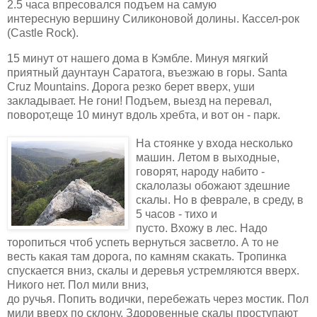
2.5 часа впресовался подъем на самую
интересную вершину Силиконовой долины. Кассел-рок
(Castle Rock).
15 минут от нашего дома в Кэмбле. Минуя мягкий
приятный даунтаун Саратога, въезжаю в горы. Santa
Cruz Mountains. Дорога резко берет вверх, уши
закладывает. Не гони! Подъем, выезд на перевал,
поворот,еще 10 минут вдоль хребта, и вот он - парк.
На стоянке у входа несколько
машин. Летом в выходные,
говорят, народу набито -
скалолазы обожают здешние
скалы. Но в феврале, в среду, в
5 часов - тихо и
пусто. Вхожу в лес. Надо
торопиться чтоб успеть вернуться засветло. А то не
весть какая там дорога, по камням скакать. Тропинка
спускается вниз, скалы и деревья устремляются вверх.
Никого нет. Пол мили вниз,
до ручья. Попить водички, перебежать через мостик. Пол
мили вверх по склону. Здоровенные скалы проступают