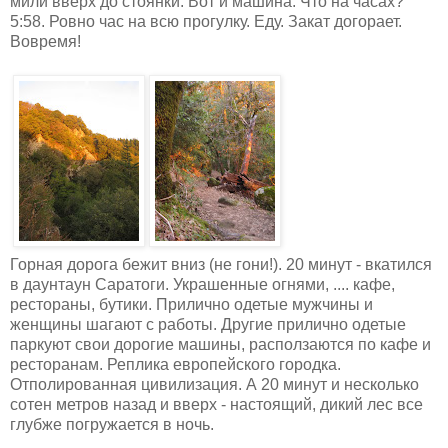
мили вверх до стоянки. Вот и машина. Что на часах?
5:58. Ровно час на всю прогулку. Еду. Закат догорает.
Вовремя!
Горная дорога бежит вниз (не гони!). 20 минут - вкатился
в даунтаун Саратоги. Украшенные огнями, .... кафе,
рестораны, бутики. Прилично одетые мужчины и
женщины шагают с работы. Другие прилично одетые
паркуют свои дорогие машины, расползаются по кафе и
ресторанам. Реплика европейского городка.
Отполированная цивилизация. А 20 минут и несколько
сотен метров назад и вверх - настоящий, дикий лес все
глубже погружается в ночь.